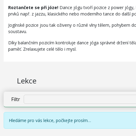
Roztančete se při józe!
Dance jógu tvoří pozice z power jógy, 
prvků např. z jazzu, klasického nebo moderního tance do další po
Jogínské pozice jsou tak oživeny o různé vlny tělem, pohybem do 
soustavu.
Díky balančním pozicím kontroluje dance jóga správné držení těla,
paměť. Zrelaxujete celé tělo i mysl.
Lekce
Filtr
Hledáme pro vás lekce, počkejte prosím…